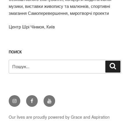
музики, виставки живопису та малюнків, спортивні
змагання Самоперевершення, миротворчі проекти
Центр Шрі Чінмоя, Київ
ПОИСК
Пошук
Шукат
за
запитом:
Instagram
Facebook
Youtube
Our lives are proudly powered by Grace and Aspiration