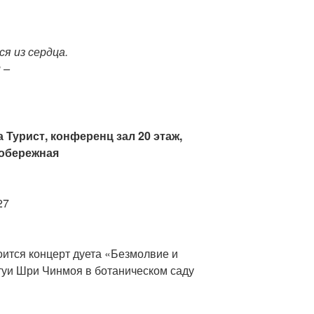
я из сердца.
 –
а Турист, конференц зал 20 этаж,
вобережная
27
тоится концерт дуета «Безмолвие и
атуи Шри Чинмоя в ботаническом саду