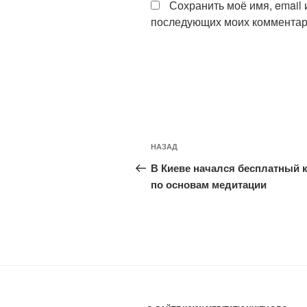
Сохранить моё имя, email 
последующих моих комментар
Навигация
Предыдущая
НАЗАД
по
запись:
В Киеве начался бесплатный 
записям
по основам медитации