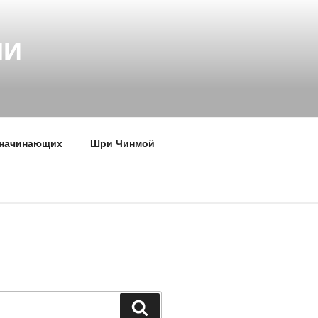
НИ
 начинающих
Шри Чинмой
Поиск